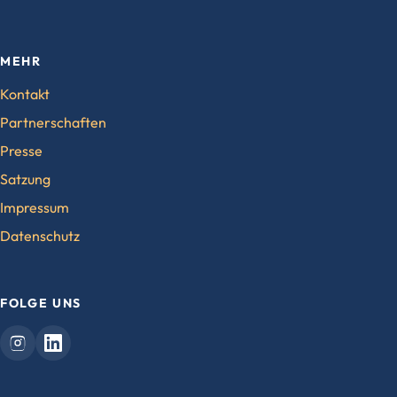
MEHR
Kontakt
Partnerschaften
Presse
Satzung
Impressum
Datenschutz
FOLGE UNS
Vaterwelten
Vaterwelten
auf
auf
Instagram
LinkedIn