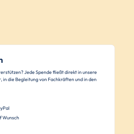
n
terstützen? Jede Spende fließt direkt in unsere
, in die Begleitung von Fachkräften und in den
.
ayPal
f Wunsch