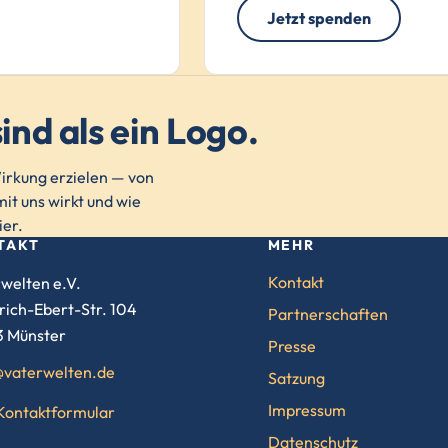
Jetzt spenden
ind als ein Logo.
rkung erzielen — von
it uns wirkt und wie
ier.
TAKT
MEHR
Kontakt
welten e.V.
rich-Ebert-Str. 104
Partnerschaften
3 Münster
Presse
@vaterwelten.de
Satzung
Impressum
Kontaktformular
Datenschutz