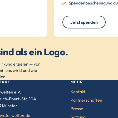
Spendenbescheinigung au
Jetzt spenden
ind als ein Logo.
rkung erzielen — von
it uns wirkt und wie
ier.
TAKT
MEHR
Kontakt
welten e.V.
rich-Ebert-Str. 104
Partnerschaften
3 Münster
Presse
@vaterwelten.de
Satzung