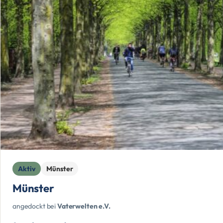
Aktiv
Münster
Münster
angedockt bei
Vaterwelten e.V.