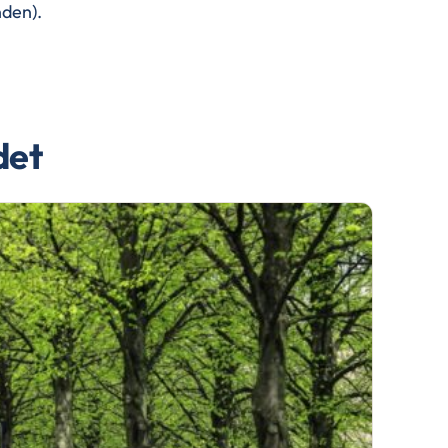
nden).
det