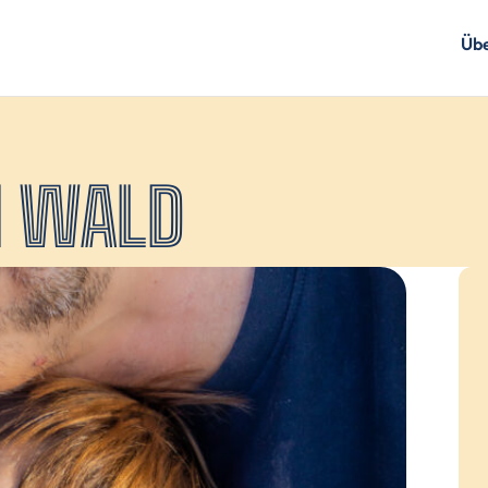
Übe
M WALD