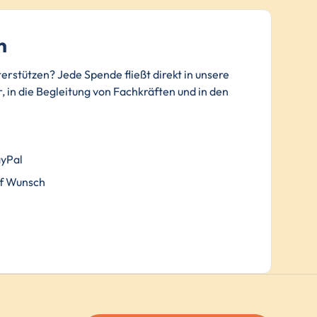
n
terstützen? Jede Spende fließt direkt in unsere
, in die Begleitung von Fachkräften und in den
.
ayPal
f Wunsch