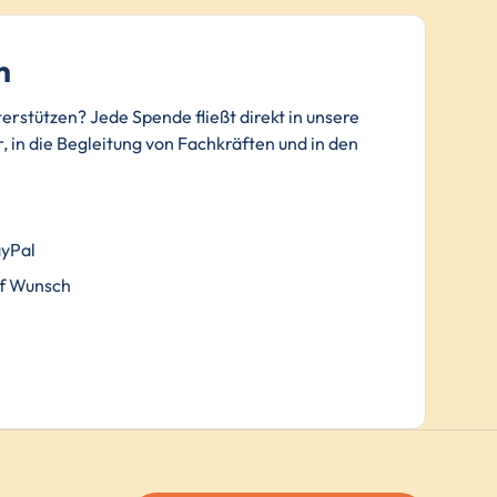
n
terstützen? Jede Spende fließt direkt in unsere
, in die Begleitung von Fachkräften und in den
.
ayPal
f Wunsch