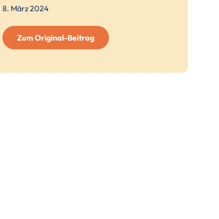
8. März 2024
Zum Original-Beitrag
(öffnet
externe
Seite
in
neuem
Tab)