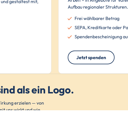
Arbeit – in Angebote für Väter
und gestaltest mit,
Aufbau regionaler Strukturen
Frei wählbarer Betrag
SEPA, Kreditkarte oder P
Spendenbescheinigung au
Jetzt spenden
ind als ein Logo.
rkung erzielen — von
it uns wirkt und wie
ier.
TAKT
MEHR