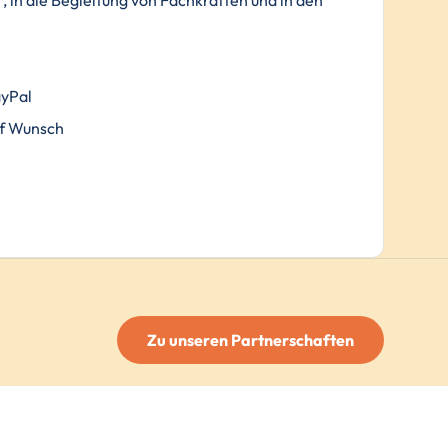
, in die Begleitung von Fachkräften und in den
.
ayPal
f Wunsch
Zu unseren Partnerschaften
FOLGE UNS