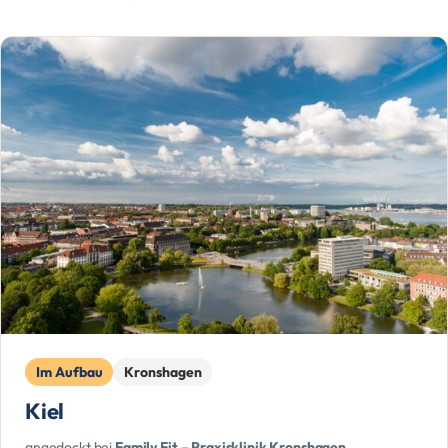
Im Aufbau
Kronshagen
Kiel
angedockt bei
Family Fit – Praxisklinik Kronshagen