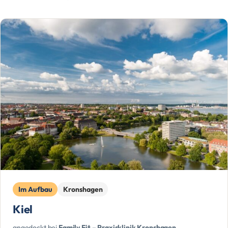
Im Aufbau
Kronshagen
Kiel
angedockt bei
Family Fit – Praxisklinik Kronshagen