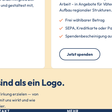
Arbeit – in Angebote für Väter
und gestaltest mit,
Aufbau regionaler Strukturen
Frei wählbarer Betrag
SEPA, Kreditkarte oder P
Spendenbescheinigung au
Jetzt spenden
ind als ein Logo.
rkung erzielen — von
it uns wirkt und wie
ier.
TAKT
MEHR