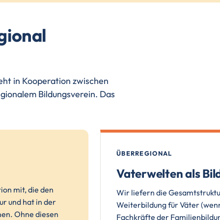
gional
teht in Kooperation zwischen
regionalem Bildungsverein. Das
ÜBERREGIONAL
Vaterwelten als Bil
ion mit, die den
Wir liefern die Gesamtstruktu
r und hat in der
Weiterbildung für Väter (wenn
nnen. Ohne diesen
Fachkräfte der Familienbildu