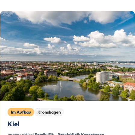
Im Aufbau
Kronshagen
Kiel
angedockt bei
Family Fit – Praxisklinik Kronshagen